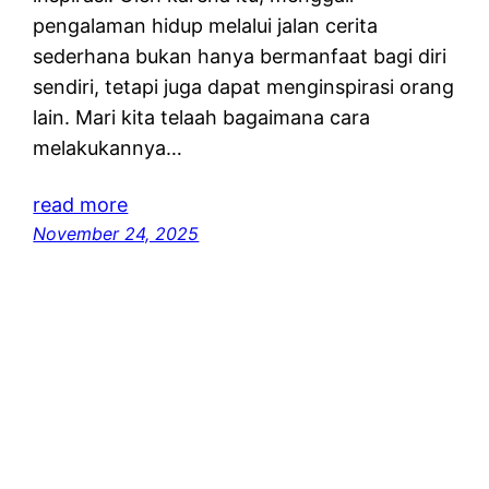
pengalaman hidup melalui jalan cerita
sederhana bukan hanya bermanfaat bagi diri
sendiri, tetapi juga dapat menginspirasi orang
lain. Mari kita telaah bagaimana cara
melakukannya…
read more
November 24, 2025