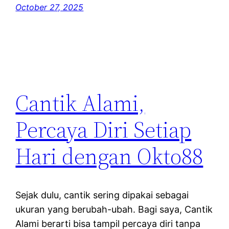
October 27, 2025
Cantik Alami,
Percaya Diri Setiap
Hari dengan Okto88
Sejak dulu, cantik sering dipakai sebagai
ukuran yang berubah-ubah. Bagi saya, Cantik
Alami berarti bisa tampil percaya diri tanpa