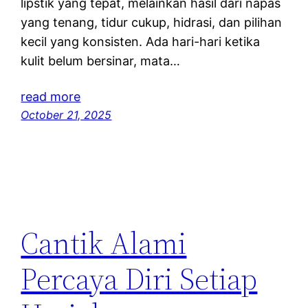
lipstik yang tepat, melainkan hasil dari napas
yang tenang, tidur cukup, hidrasi, dan pilihan
kecil yang konsisten. Ada hari-hari ketika
kulit belum bersinar, mata…
read more
October 21, 2025
Cantik Alami
Percaya Diri Setiap