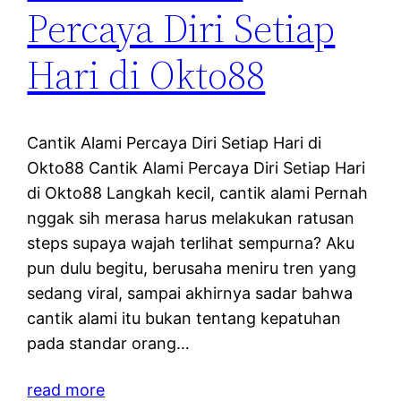
Percaya Diri Setiap
Hari di Okto88
Cantik Alami Percaya Diri Setiap Hari di
Okto88 Cantik Alami Percaya Diri Setiap Hari
di Okto88 Langkah kecil, cantik alami Pernah
nggak sih merasa harus melakukan ratusan
steps supaya wajah terlihat sempurna? Aku
pun dulu begitu, berusaha meniru tren yang
sedang viral, sampai akhirnya sadar bahwa
cantik alami itu bukan tentang kepatuhan
pada standar orang…
read more