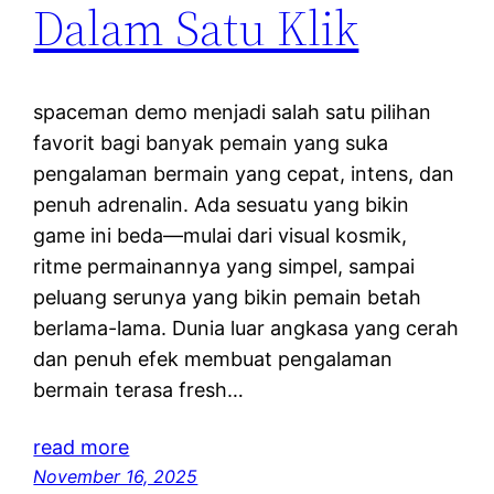
Dalam Satu Klik
spaceman demo menjadi salah satu pilihan
favorit bagi banyak pemain yang suka
pengalaman bermain yang cepat, intens, dan
penuh adrenalin. Ada sesuatu yang bikin
game ini beda—mulai dari visual kosmik,
ritme permainannya yang simpel, sampai
peluang serunya yang bikin pemain betah
berlama-lama. Dunia luar angkasa yang cerah
dan penuh efek membuat pengalaman
bermain terasa fresh…
read more
November 16, 2025