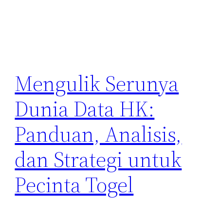
Mengulik Serunya
Dunia Data HK:
Panduan, Analisis,
dan Strategi untuk
Pecinta Togel