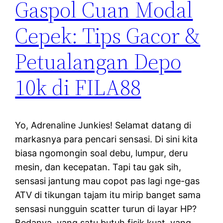
Gaspol Cuan Modal
Cepek: Tips Gacor &
Petualangan Depo
10k di FILA88
Yo, Adrenaline Junkies! Selamat datang di
markasnya para pencari sensasi. Di sini kita
biasa ngomongin soal debu, lumpur, deru
mesin, dan kecepatan. Tapi tau gak sih,
sensasi jantung mau copot pas lagi nge-gas
ATV di tikungan tajam itu mirip banget sama
sensasi nungguin scatter turun di layar HP?
Bedanya, yang satu butuh fisik kuat, yang…