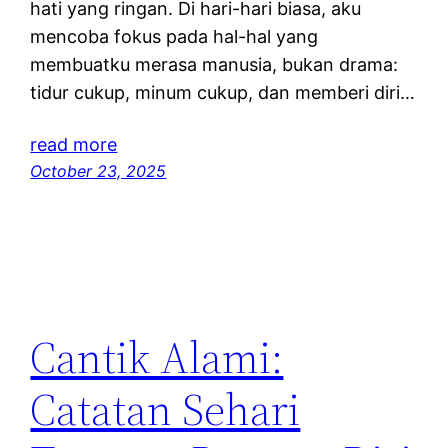
hati yang ringan. Di hari-hari biasa, aku
mencoba fokus pada hal-hal yang
membuatku merasa manusia, bukan drama:
tidur cukup, minum cukup, dan memberi diri…
read more
October 23, 2025
Cantik Alami:
Catatan Sehari