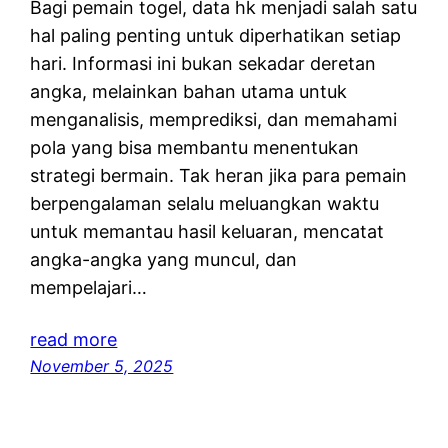
Bagi pemain togel, data hk menjadi salah satu
hal paling penting untuk diperhatikan setiap
hari. Informasi ini bukan sekadar deretan
angka, melainkan bahan utama untuk
menganalisis, memprediksi, dan memahami
pola yang bisa membantu menentukan
strategi bermain. Tak heran jika para pemain
berpengalaman selalu meluangkan waktu
untuk memantau hasil keluaran, mencatat
angka-angka yang muncul, dan
mempelajari…
read more
November 5, 2025