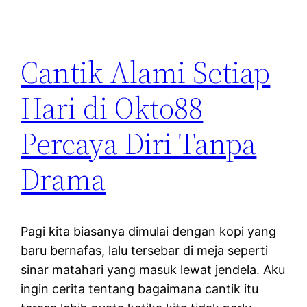
Cantik Alami Setiap
Hari di Okto88
Percaya Diri Tanpa
Drama
Pagi kita biasanya dimulai dengan kopi yang
baru bernafas, lalu tersebar di meja seperti
sinar matahari yang masuk lewat jendela. Aku
ingin cerita tentang bagaimana cantik itu