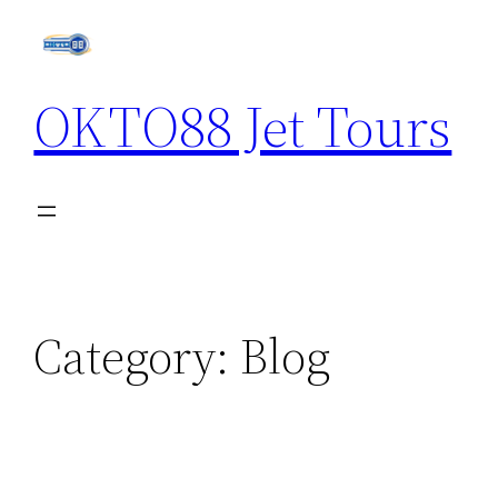
Skip
to
content
OKTO88 Jet Tours
Category:
Blog