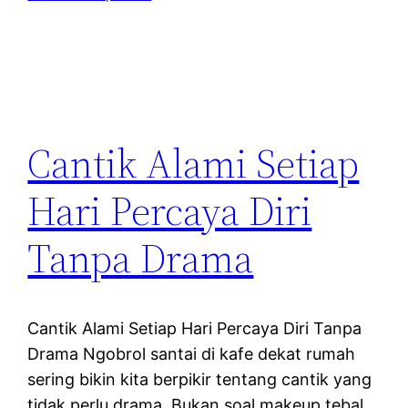
Cantik Alami Setiap
Hari Percaya Diri
Tanpa Drama
Cantik Alami Setiap Hari Percaya Diri Tanpa
Drama Ngobrol santai di kafe dekat rumah
sering bikin kita berpikir tentang cantik yang
tidak perlu drama. Bukan soal makeup tebal