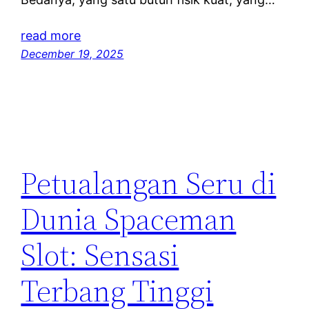
read more
December 19, 2025
Petualangan Seru di
Dunia Spaceman
Slot: Sensasi
Terbang Tinggi