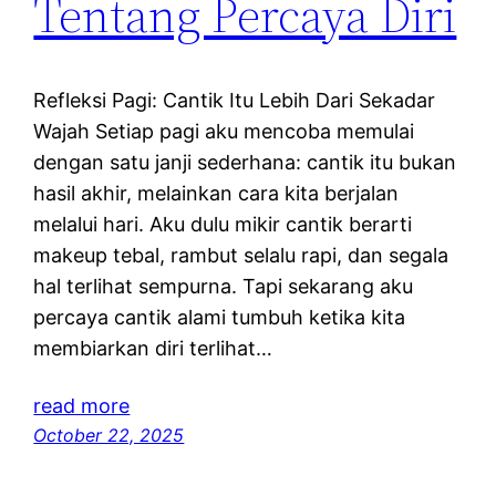
Tentang Percaya Diri
Refleksi Pagi: Cantik Itu Lebih Dari Sekadar
Wajah Setiap pagi aku mencoba memulai
dengan satu janji sederhana: cantik itu bukan
hasil akhir, melainkan cara kita berjalan
melalui hari. Aku dulu mikir cantik berarti
makeup tebal, rambut selalu rapi, dan segala
hal terlihat sempurna. Tapi sekarang aku
percaya cantik alami tumbuh ketika kita
membiarkan diri terlihat…
read more
October 22, 2025