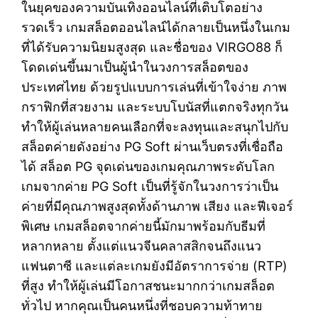
ในยุคของความบันเทิงออนไลน์ที่เติบโตอย่าง
รวดเร็ว เกมสล็อตออนไลน์ได้กลายเป็นหนึ่งในเกม
ที่ได้รับความนิยมสูงสุด และชื่อของ VIRGO88 ก็
โดดเด่นขึ้นมาเป็นผู้นำในวงการสล็อตของ
ประเทศไทย ด้วยรูปแบบการเล่นที่เข้าใจง่าย ภาพ
กราฟิกที่สวยงาม และระบบโบนัสที่แตกจริงทุกวัน
ทำให้ผู้เล่นหลายคนเลือกที่จะลงทุนและสนุกไปกับ
สล็อตค่ายดังอย่าง PG Soft ผ่านเว็บตรงที่เชื่อถือ
ได้ สล็อต PG จุดเด่นของเกมคุณภาพระดับโลก
เกมจากค่าย PG Soft เป็นที่รู้จักในวงการว่าเป็น
ค่ายที่มีคุณภาพสูงสุดทั้งด้านภาพ เสียง และฟีเจอร์
พิเศษ เกมสล็อตจากค่ายนี้มักมาพร้อมกับธีมที่
หลากหลาย ตั้งแต่แนวจีนคลาสสิกจนถึงแนว
แฟนตาซี และแต่ละเกมยังมีอัตราการจ่าย (RTP)
ที่สูง ทำให้ผู้เล่นมีโอกาสชนะมากกว่าเกมสล็อต
ทั่วไป หากคุณเป็นคนหนึ่งที่ชอบความท้าทาย